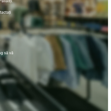
Pallady.
tactați
ag să vă