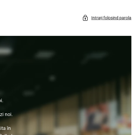
Intrați folosind parola
i.
i noi.
ita în