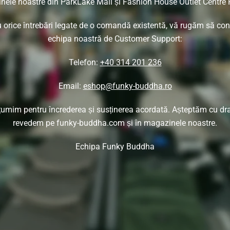
ele noastre din ParkLake Mall și Fashion House Outlet Centre 
 orice întrebări legate de o comandă existentă, vă rugăm să con
echipa noastră de Customer Support:
Telefon:
+40 314 201 236
Email:
eshop@funky-buddha.ro
umim pentru încrederea și susținerea acordată. Așteptăm cu dr
revedem pe funky-buddha.com și în magazinele noastre.
Echipa Funky Buddha