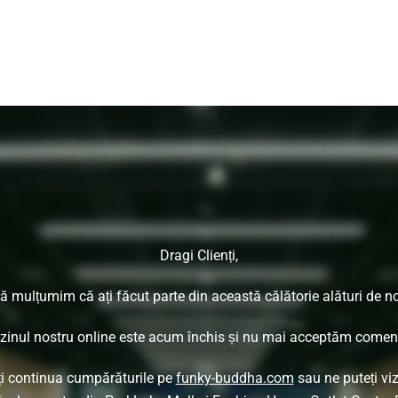
Dragi Clienți,
ă mulțumim că ați făcut parte din această călătorie alături de no
inul nostru online este acum închis și nu mai acceptăm comenz
ți continua cumpărăturile pe
funky-buddha.com
sau ne puteți viz