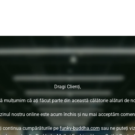
Dragi Clienți,
ă mulțumim că ați făcut parte din această călătorie alături de no
inul nostru online este acum închis și nu mai acceptăm comenz
ți continua cumpărăturile pe
funky-buddha.com
sau ne puteți viz