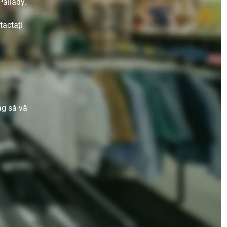
Pallady.
tactați
ag să vă