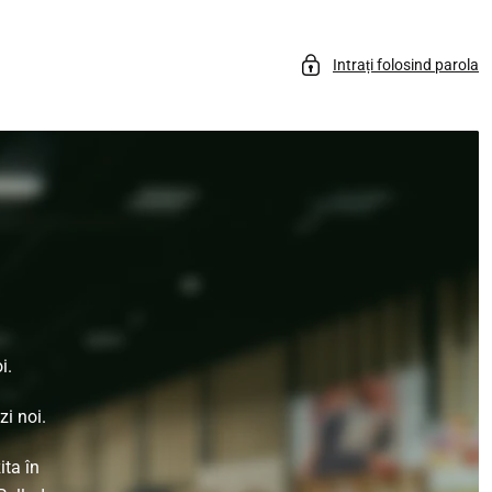
Intrați folosind parola
i.
i noi.
ita în