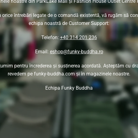
ele noastre din ParkLake Mall și Fashion House Outlet Centre 
 orice întrebări legate de o comandă existentă, vă rugăm să con
echipa noastră de Customer Support:
Telefon:
+40 314 201 236
Email:
eshop@funky-buddha.ro
umim pentru încrederea și susținerea acordată. Așteptăm cu dr
revedem pe funky-buddha.com și în magazinele noastre.
Echipa Funky Buddha