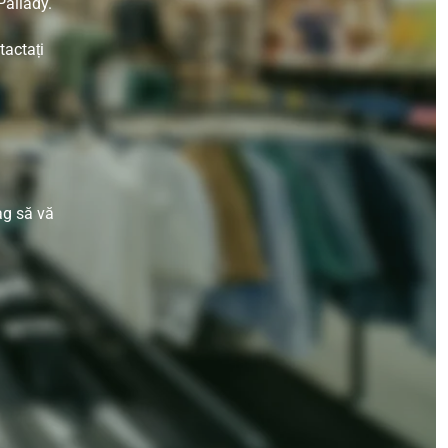
Pallady.
tactați
ag să vă