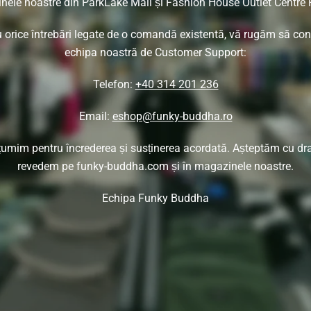
ele noastre din ParkLake Mall și Fashion House Outlet Centre 
 orice întrebări legate de o comandă existentă, vă rugăm să con
echipa noastră de Customer Support:
Telefon:
+40 314 201 236
Email:
eshop@funky-buddha.ro
umim pentru încrederea și susținerea acordată. Așteptăm cu dr
revedem pe funky-buddha.com și în magazinele noastre.
Echipa Funky Buddha