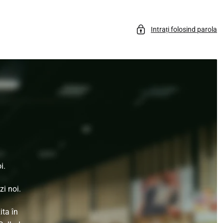
Intrați folosind parola
i.
i noi.
ita în