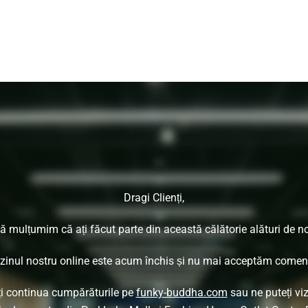
Dragi Clienți,
ă mulțumim că ați făcut parte din această călătorie alături de no
inul nostru online este acum închis și nu mai acceptăm comenz
ți continua cumpărăturile pe
funky-buddha.com
sau ne puteți viz