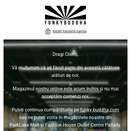
 LA CONȚINUT
Intrați folosind parola
Dragi Clienți,
Vă mulțumim că ați făcut parte din această călătorie
alături de noi.
Magazinul nostru online este acum închis și nu mai
acceptăm comenzi noi.
Puteți continua cumpărăturile pe
funky-buddha.com
sau ne puteți vizita în magazinele noastre din
ParkLake Mall și Fashion House Outlet Centre Pallady.