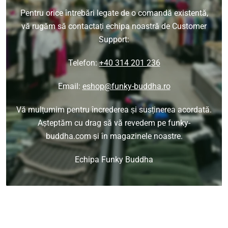
Pentru orice întrebări legate de o comandă existentă,
vă rugăm să contactați echipa noastră de Customer
Support:
Telefon:
+40 314 201 236
Email:
eshop@funky-buddha.ro
Vă mulțumim pentru încrederea și susținerea acordată.
Așteptăm cu drag să vă revedem pe funky-
buddha.com și în magazinele noastre.
Echipa Funky Buddha