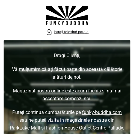
 LA CONȚINUT
Intrați folosind parola
Dragi Clienți,
Vă mulțumim că ați făcut parte din această călătorie
alături de noi.
Magazinul nostru online este acum închis și nu mai
acceptăm comenzi noi.
Puteți continua cumpărăturile pe
funky-buddha.com
sau ne puteți vizita în magazinele noastre din
ParkLake Mall și Fashion House Outlet Centre Pallady.