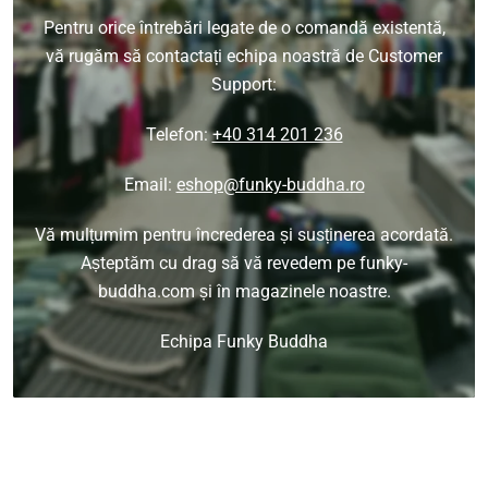
Pentru orice întrebări legate de o comandă existentă,
vă rugăm să contactați echipa noastră de Customer
Support:
Telefon:
+40 314 201 236
Email:
eshop@funky-buddha.ro
Vă mulțumim pentru încrederea și susținerea acordată.
Așteptăm cu drag să vă revedem pe funky-
buddha.com și în magazinele noastre.
Echipa Funky Buddha