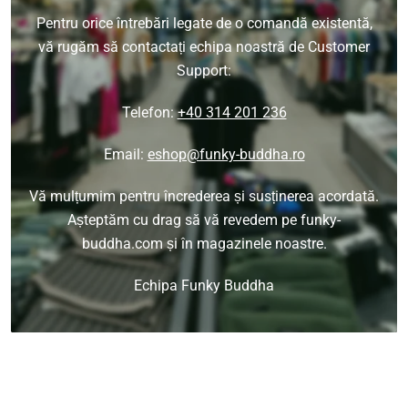
Pentru orice întrebări legate de o comandă existentă,
vă rugăm să contactați echipa noastră de Customer
Support:
Telefon:
+40 314 201 236
Email:
eshop@funky-buddha.ro
Vă mulțumim pentru încrederea și susținerea acordată.
Așteptăm cu drag să vă revedem pe funky-
buddha.com și în magazinele noastre.
Echipa Funky Buddha