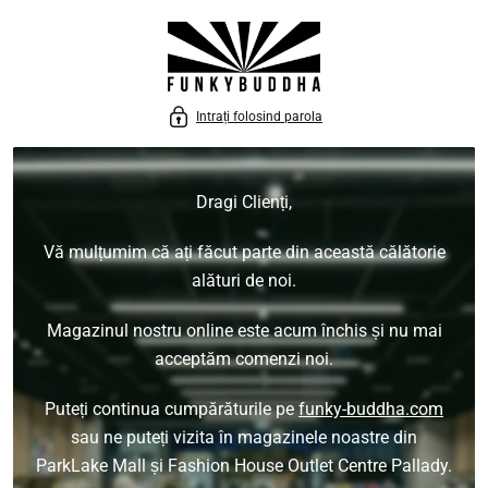
 LA CONȚINUT
Intrați folosind parola
Dragi Clienți,
Vă mulțumim că ați făcut parte din această călătorie
alături de noi.
Magazinul nostru online este acum închis și nu mai
acceptăm comenzi noi.
Puteți continua cumpărăturile pe
funky-buddha.com
sau ne puteți vizita în magazinele noastre din
ParkLake Mall și Fashion House Outlet Centre Pallady.