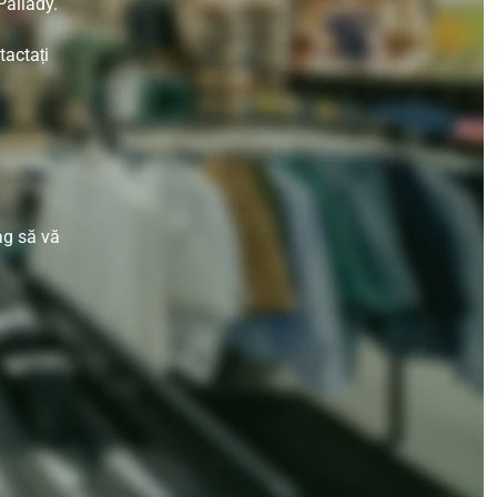
Pallady.
tactați
ag să vă