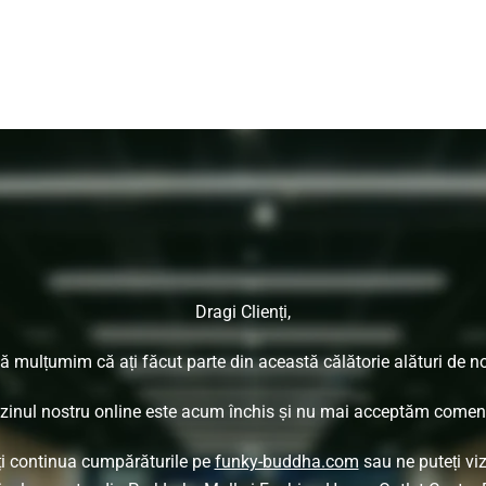
Dragi Clienți,
ă mulțumim că ați făcut parte din această călătorie alături de no
inul nostru online este acum închis și nu mai acceptăm comenz
ți continua cumpărăturile pe
funky-buddha.com
sau ne puteți viz