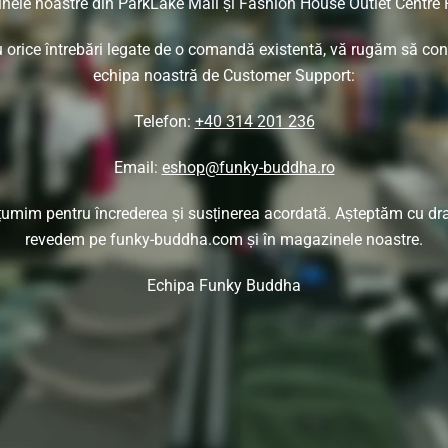
ele noastre din ParkLake Mall și Fashion House Outlet Centre 
 orice întrebări legate de o comandă existentă, vă rugăm să con
echipa noastră de Customer Support:
Telefon:
+40 314 201 236
Email:
eshop@funky-buddha.ro
umim pentru încrederea și susținerea acordată. Așteptăm cu dr
revedem pe funky-buddha.com și în magazinele noastre.
Echipa Funky Buddha