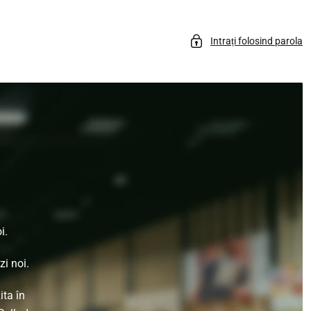
Intrați folosind parola
i.
i noi.
ita în