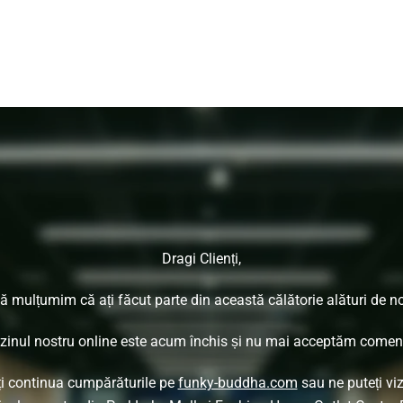
Dragi Clienți,
ă mulțumim că ați făcut parte din această călătorie alături de no
inul nostru online este acum închis și nu mai acceptăm comenz
ți continua cumpărăturile pe
funky-buddha.com
sau ne puteți viz