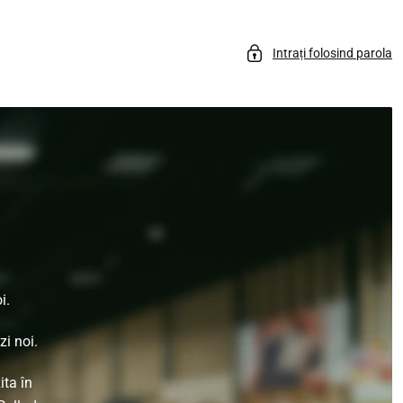
Intrați folosind parola
i.
i noi.
ita în