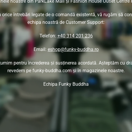
ele noastre din ParkLake Mall și Fashion House Outlet Centre 
 orice întrebări legate de o comandă existentă, vă rugăm să con
echipa noastră de Customer Support:
Telefon:
+40 314 201 236
Email:
eshop@funky-buddha.ro
umim pentru încrederea și susținerea acordată. Așteptăm cu dr
revedem pe funky-buddha.com și în magazinele noastre.
Echipa Funky Buddha