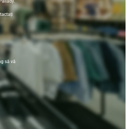
Pallady.
tactați
ag să vă