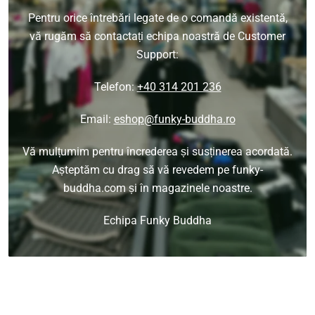
Pentru orice întrebări legate de o comandă existentă,
vă rugăm să contactați echipa noastră de Customer
Support:
Telefon:
+40 314 201 236
Email:
eshop@funky-buddha.ro
Vă mulțumim pentru încrederea și susținerea acordată.
Așteptăm cu drag să vă revedem pe funky-
buddha.com și în magazinele noastre.
Echipa Funky Buddha