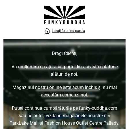
 LA CONȚINUT
Intrați folosind parola
Dragi Clienți,
Vă mulțumim că ați făcut parte din această călătorie
alături de noi.
Magazinul nostru online este acum închis și nu mai
acceptăm comenzi noi.
Puteți continua cumpărăturile pe
funky-buddha.com
sau ne puteți vizita în magazinele noastre din
ParkLake Mall și Fashion House Outlet Centre Pallady.