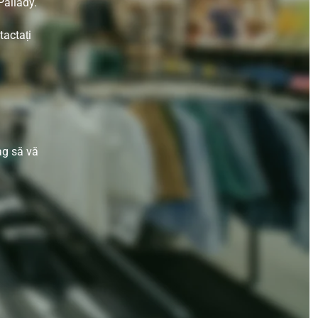
Pallady.
tactați
ag să vă